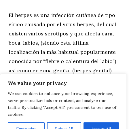
El herpes es una infección cutánea de tipo
vírico causada por el virus herpes, del cual
existen varios serotipos y que afecta cara,
boca, labios, (siendo esta última
localización la más habitual popularmente
conocida por “fiebre o calentura del labio”)
así como en zona genital (herpes genital).
We value your privacy
We use cookies to enhance your browsing experience,
serve personalized ads or content, and analyze our
Página
Página
Página
←
Anterior
1
…
5
6
traffic. By clicking "Accept All", you consent to our use of
cookies.
Customize
Reject All
Accept All