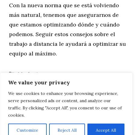
Con la nueva norma que se está volviendo
más natural, tenemos que asegurarnos de
que estamos optimizando dónde y cuándo
podemos. Seguir estos consejos sobre el
trabajo a distancia le ayudará a optimizar su
equipo al máximo.
Categorías
Marketing
We value your privacy
Rompiendo los malos hábitos que
pueden dañar su sonrisa
We use cookies to enhance your browsing experience,
serve personalized ads or content, and analyze our
Comprender sus opciones quirúrgicas
traffic. By clicking "Accept All", you consent to our use of
cookies.
Customize
Reject All
Accept All
AVISO LEGAL, POLITICA DE PRIVACIDAD, COOKIES