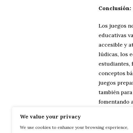
Conclusión: e
Los juegos n
educativas va
accesible y at
lúdicas, los 
estudiantes,
conceptos bás
juegos prepa
también para 
fomentando a
ciencias. Vis
We value your privacy
We use cookies to enhance your browsing experience,
Categorías
Familia
,
Gen