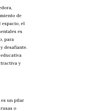
edora,
imiento de
 espacio, el
mentales es
o, para
y desafiante.
 educativa
tractiva y
 es un pilar
 rusas o