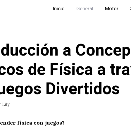
Inicio
General
Motor
oducción a Concep
cos de Física a tr
uegos Divertidos
r
Lily
ender física con juegos?