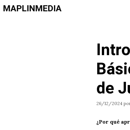
Saltar
MAPLINMEDIA
al
contenido
Intr
Bási
de J
26/12/2024
po
¿Por qué apr