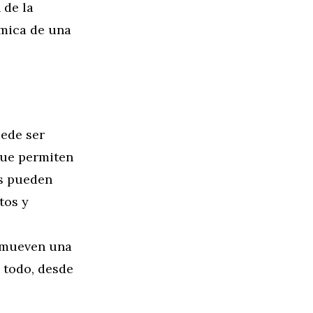
 de la
ámica de una
uede ser
que permiten
os pueden
tos y
romueven una
 todo, desde