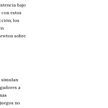
istencia bajo
 con estos
cción, los
én
Newton sobre
e simulan
ugadores a
inas
 juegos no