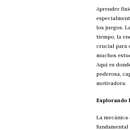
Aprender fís
especialment
los juegos. L
tiempo, la en
crucial para
muchos estud
Aquí es dond
poderosa, cap
motivadora.
Explorando l
La mecánica c
fundamental 