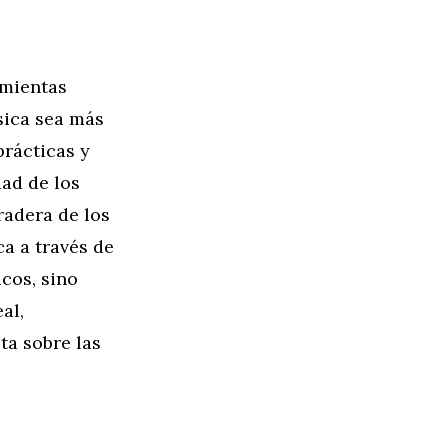
amientas
sica sea más
prácticas y
dad de los
radera de los
ca a través de
cos, sino
al,
ta sobre las